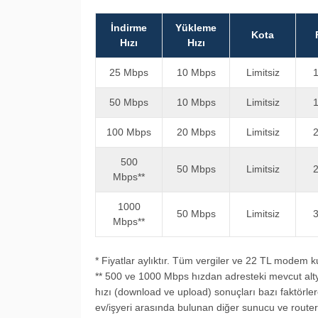
​İndirme
Yükleme
​​​Kota​​
Hız​​ı​
Hız​​ı​
​​25 Mbps
​10 Mbps
​​Limitsiz
​
​​50 Mbps
​10 Mbps
​Limitsiz​
​
​100 Mbps​
​20 Mbps
​Limitsiz​
​
​​500
​50 Mbps
​Limitsiz​
​
Mbps**
​1000
50 Mbps​
​Limitsiz​
3
Mbps**​
* Fiyatlar aylıktır. Tüm vergiler ve 22 TL modem ku
** 500 ve 1000 Mbps hızdan adresteki mevcut alty
hızı (download ve upload) sonuçları bazı faktörlere
ev/işyeri arasında bulunan diğer sunucu ve router’l