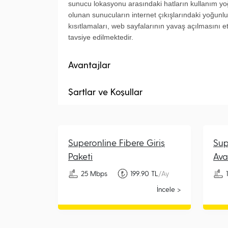
sunucu lokasyonu arasındaki hatların kullanım yo
olunan sunucuların internet çıkışlarındaki yoğunl
kısıtlamaları, web sayfalarının yavaş açılmasını e
tavsiye edilmektedir.
Avantajlar
Şartlar ve Koşullar
Superonline Fibere Giriş
Sup
Paketi
Ava
25 Mbps
199.90 TL
/Ay
İncele >