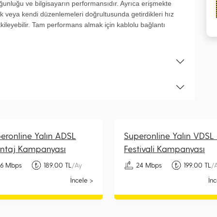
ğunluğu ve bilgisayarın performansıdır. Ayrıca erişmekte
uk veya kendi düzenlemeleri doğrultusunda getirdikleri hız
tkileyebilir. Tam performans almak için kablolu bağlantı
eronline Yalın ADSL
Superonline Yalın VDSL 
ntaj Kampanyası
Festivali Kampanyası
16 Mbps
189.00 TL
/Ay
24 Mbps
199.00 TL
/
İncele >
İnc