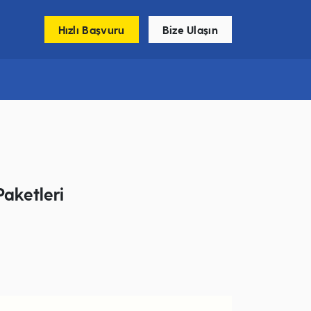
Hızlı Başvuru
Bize Ulaşın
aketleri