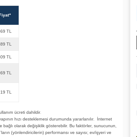
​Fiyat*​
169 TL​
​189 TL
​209 TL
269 TL​
19 TL​
llanım ücreti dahildir.
apının hızı desteklemesi durumunda yararlanılır. İnternet
 bağlı olarak değişiklik gösterebilir. Bu faktörler, sunucunun,
arın (yönlendiricilerin) performansı ve sayısı; ev/işyeri ve