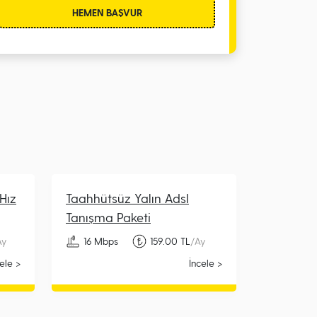
HEMEN BAŞVUR
Hız
Taahhütsüz Yalın Adsl
Tanışma Paketi
Ay
16 Mbps
159.00 TL
/Ay
ele >
İncele >