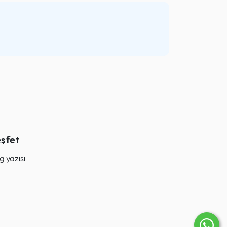
şfet
g yazısı