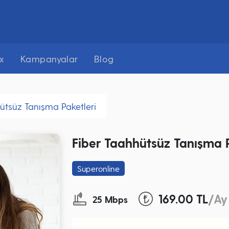
x
Kampanyalar
Blog
ütsüz Tanışma Paketleri
Fiber Taahhütsüz Tanışma P
Superonline
169.00 TL
/Ay
25 Mbps